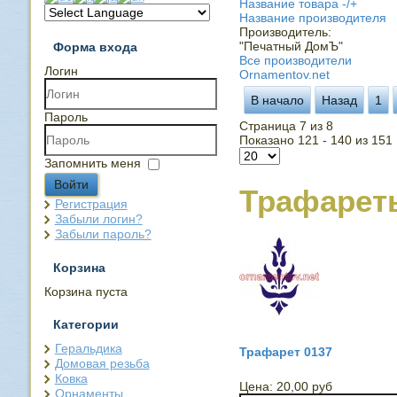
Название товара -/+
Название производителя
Производитель:
"Печатный ДомЪ"
Форма входа
Все производители
Логин
Ornamentov.net
В начало
Назад
1
Пароль
Страница 7 из 8
Показано 121 - 140 из 151
Запомнить меня
Войти
Трафарет
Регистрация
Забыли логин?
Забыли пароль?
Корзина
Корзина пуста
Категории
Геральдика
Трафарет 0137
Домовая резьба
Ковка
Цена:
20,00 руб
Орнаменты