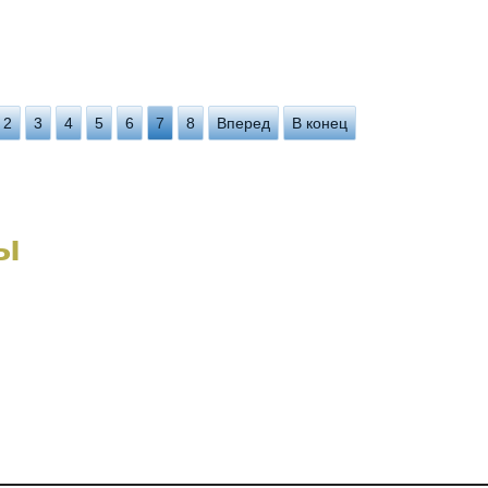
2
3
4
5
6
7
8
Вперед
В конец
ы