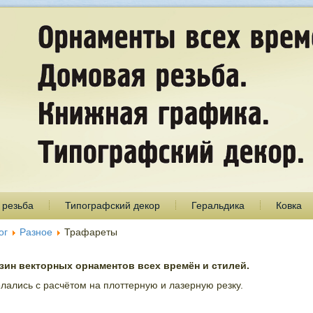
 резьба
Типографский декор
Геральдика
Ковка
ог
Разное
Трафареты
ин векторных орнаментов всех времён и стилей.
лались с расчётом на плоттерную и лазерную резку.