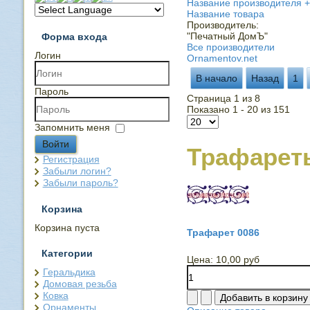
Название производителя +
Название товара
Производитель:
"Печатный ДомЪ"
Форма входа
Все производители
Логин
Ornamentov.net
В начало
Назад
1
Пароль
Страница 1 из 8
Показано 1 - 20 из 151
Запомнить меня
Войти
Трафарет
Регистрация
Забыли логин?
Забыли пароль?
Корзина
Корзина пуста
Трафарет 0086
Категории
Цена:
10,00 руб
Геральдика
Домовая резьба
Ковка
Орнаменты