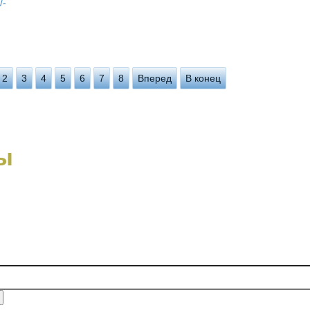
/-
2
3
4
5
6
7
8
Вперед
В конец
ы