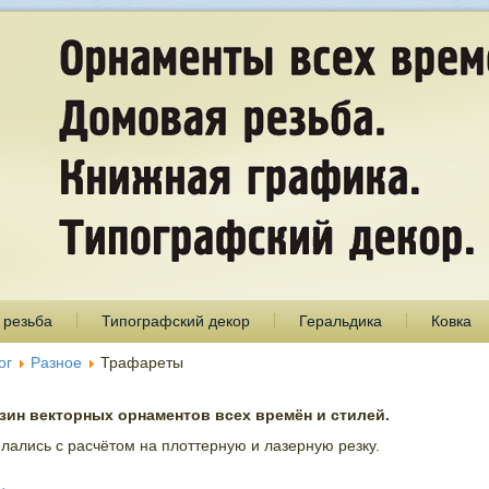
 резьба
Типографский декор
Геральдика
Ковка
ог
Разное
Трафареты
ин векторных орнаментов всех времён и стилей.
лались с расчётом на плоттерную и лазерную резку.