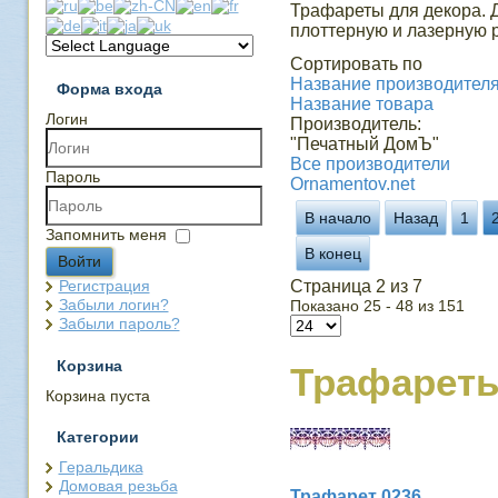
Трафареты для декора. 
плоттерную и лазерную р
Сортировать по
Название производителя 
Форма входа
Название товара
Логин
Производитель:
"Печатный ДомЪ"
Все производители
Пароль
Ornamentov.net
В начало
Назад
1
Запомнить меня
В конец
Войти
Регистрация
Страница 2 из 7
Забыли логин?
Показано 25 - 48 из 151
Забыли пароль?
Корзина
Трафарет
Корзина пуста
Категории
Геральдика
Домовая резьба
Трафарет 0236