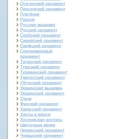
Осетинский орнамент
Персидский орнамент
Плетёнки
Разное
Русская вышивка
Русский орнамент
Сербский орнамент
Сирийский орнамент
Скифский орнамент
Средневековый
орнамент
Татарский орнамент
Турецкий орнамент
Туркменский орнамент
Удмуртский орнамент
Уйгурский орнамент
Украинская вышивка
Украинский орнамент
Ульчи
Финский орнамент
Хакасский орнамент
Ханты и манси
Хохломская роспись
Цветочные венки
Черкесский орнамент
Чувашский орнамент