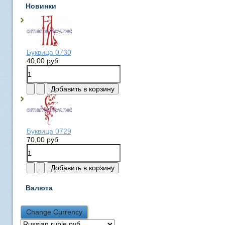
Новинки
Буквица 0730
40,00 руб
Буквица 0729
70,00 руб
Валюта