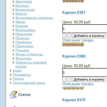
Акротерии
Балконы
Балюстрада
Карниз 0367
Ворота
Выпиливание лобзиком
Двери
Цена:
30,00 руб
Калитки
Кронштейны
Наличники
Палисад
Описание товара
Прибоины
Причелины
Рушники
Фризы и Карнизы
Карниз 0368
Фронтоны
Элементы домовой
Цена:
30,00 руб
резьбы
Ковка
Орнаменты
Разное
Типографский декор
Описание товара
Статьи
Карниз 0370