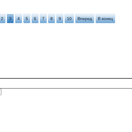
2
3
4
5
6
7
8
9
10
Вперед
В конец