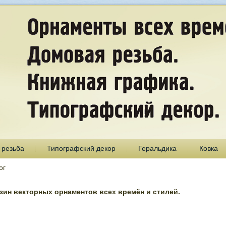
 резьба
Типографский декор
Геральдика
Ковка
ог
ин векторных орнаментов всех времён и стилей.