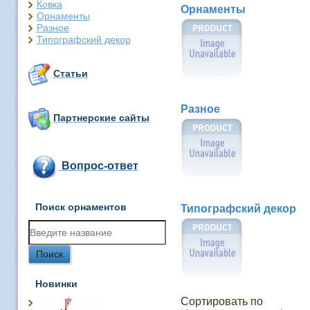
Ковка
Орнаменты
Орнаменты
Разное
Типографский декор
Статьи
Разное
Партнерские сайты
Вопрос-ответ
Поиск орнаментов
Типографский декор
Новинки
Сортировать по