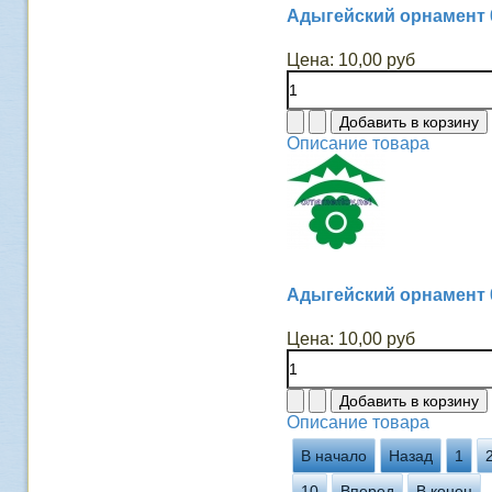
Адыгейский орнамент 
Цена:
10,00 руб
Описание товара
Адыгейский орнамент 
Цена:
10,00 руб
Описание товара
В начало
Назад
1
10
Вперед
В конец