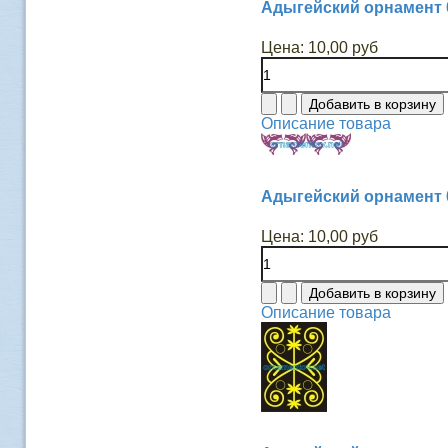
Адыгейский орнамент 
Цена:
10,00 руб
Описание товара
Адыгейский орнамент 
Цена:
10,00 руб
Описание товара