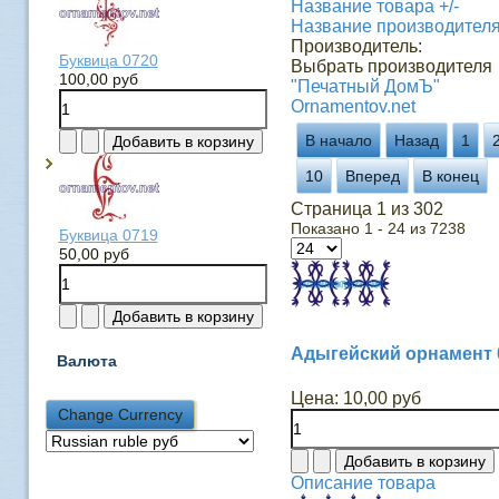
Название товара +/-
Название производител
Производитель:
Буквица 0720
Выбрать производителя
100,00 руб
"Печатный ДомЪ"
Ornamentov.net
В начало
Назад
1
10
Вперед
В конец
Страница 1 из 302
Показано 1 - 24 из 7238
Буквица 0719
50,00 руб
Адыгейский орнамент 
Валюта
Цена:
10,00 руб
Описание товара