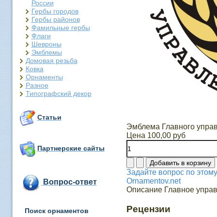
России
Гербы городов
Гербы районов
Фамильные гербы
Флаги
Шевроны
Эмблемы
Домовая резьба
Ковка
Орнаменты
Разное
Типографский декор
Статьи
Эмблема Главного управ
Цена
100,00 руб
Партнерские сайты
Задайте вопрос по этому
Ornamentov.net
Вопрос-ответ
Описание
Главное управ
Рецензии
Поиск орнаментов