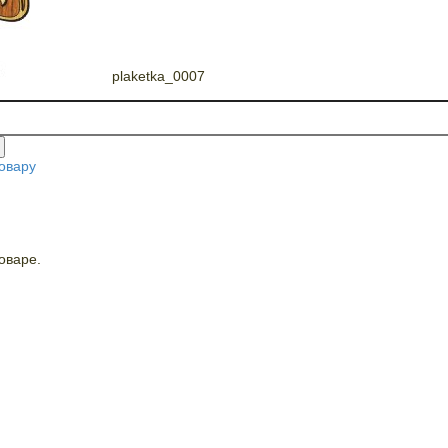
plaketka_0007
овару
оваре.