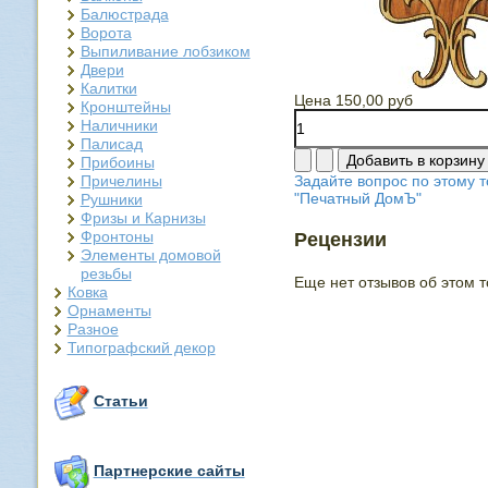
Балюстрада
Ворота
Выпиливание лобзиком
Двери
Калитки
Цена
150,00 руб
Кронштейны
Наличники
Палисад
Прибоины
Причелины
Задайте вопрос по этому т
"Печатный ДомЪ"
Рушники
Фризы и Карнизы
Фронтоны
Рецензии
Элементы домовой
резьбы
Еще нет отзывов об этом т
Ковка
Орнаменты
Разное
Типографский декор
Статьи
Партнерские сайты