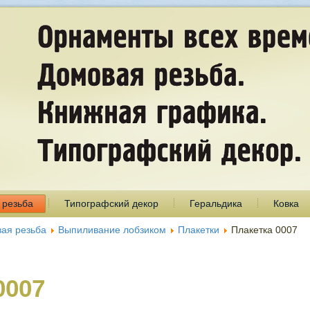
 резьба
Типографский декор
Геральдика
Ковка
ая резьба
Выпиливание лобзиком
Плакетки
Плакетка 0007
0007