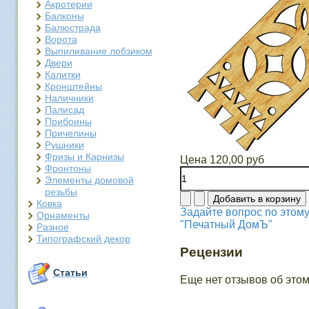
Акротерии
Балконы
Балюстрада
Ворота
Выпиливание лобзиком
Двери
Калитки
Кронштейны
Наличники
Палисад
Прибоины
Причелины
Рушники
Фризы и Карнизы
Цена
120,00 руб
Фронтоны
Элементы домовой
резьбы
Ковка
Задайте вопрос по этому
Орнаменты
"Печатный ДомЪ"
Разное
Типографский декор
Рецензии
Статьи
Еще нет отзывов об этом