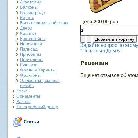
Акротерии
Балконы
Балюстрада
Ворота
Цена
200,00 руб
Выпиливание лобзиком
Двери
Калитки
Кронштейны
Наличники
Задайте вопрос по этому
Палисад
"Печатный ДомЪ"
Прибоины
Причелины
Рецензии
Рушники
Фризы и Карнизы
Фронтоны
Еще нет отзывов об этом
Элементы домовой
резьбы
Ковка
Орнаменты
Разное
Типографский декор
Статьи