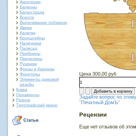
Акротерии
Балконы
Балюстрада
Ворота
Выпиливание лобзиком
Двери
Калитки
Кронштейны
Наличники
Палисад
Прибоины
Причелины
Рушники
Фризы и Карнизы
Цена
300,00 руб
Фронтоны
Элементы домовой
резьбы
Ковка
Орнаменты
Задайте вопрос по этому
Разное
"Печатный ДомЪ"
Типографский декор
Рецензии
Статьи
Еще нет отзывов об этом