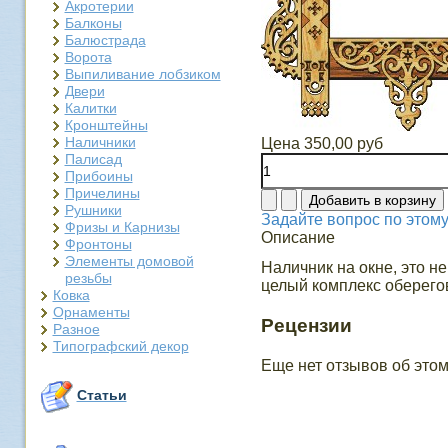
Акротерии
Балконы
Балюстрада
Ворота
Выпиливание лобзиком
Двери
Калитки
Кронштейны
Наличники
Цена
350,00 руб
Палисад
Прибоины
Причелины
Рушники
Задайте вопрос по этому
Фризы и Карнизы
Описание
Фронтоны
Элементы домовой
Наличник на окне, это н
резьбы
целый комплекс оберего
Ковка
Орнаменты
Рецензии
Разное
Типографский декор
Еще нет отзывов об этом
Статьи