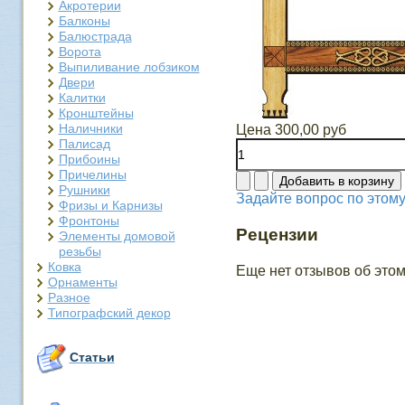
Акротерии
Балконы
Балюстрада
Ворота
Выпиливание лобзиком
Двери
Калитки
Кронштейны
Наличники
Цена
300,00 руб
Палисад
Прибоины
Причелины
Рушники
Задайте вопрос по этому
Фризы и Карнизы
Фронтоны
Рецензии
Элементы домовой
резьбы
Ковка
Еще нет отзывов об этом
Орнаменты
Разное
Типографский декор
Статьи