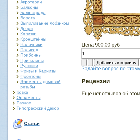
Акротерии
Балконы
Балюстрада
Ворота
Выпиливание лобзиком
Двери
Калитки
Кронштейны
Наличники
Цена
900,00 руб
Палисад
Прибоины
Причелины
Рушники
Задайте вопрос по этому
Фризы и Карнизы
Фронтоны
Рецензии
Элементы домовой
резьбы
Ковка
Еще нет отзывов об этом
Орнаменты
Разное
Типографский декор
Статьи