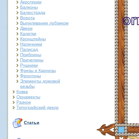
Акротерии
Балконы
Балюстрада
Ворота
Выпиливание лобзиком
Двери
Калитки
Кронштейны
Наличники
Палисад
Прибоины
Причелины
Рушники
Фризы и Карнизы
Фронтоны
Элементы домовой
резьбы
Ковка
Орнаменты
Разное
Типографский декор
Статьи