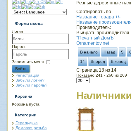
Резные деревянные нали
Сортировать по
Название товара +/-
Название производител
Форма входа
Производитель:
Логин
Выбрать производителя
"Печатный ДомЪ"
Ornamentov.net
Пароль
В начало
Назад
5
14
Вперед
В конец
Запомнить меня
Войти
Страница 13 из 14
Регистрация
Показано 241 - 260 из 269
Забыли логин?
Забыли пароль?
Наличник
Корзина
Корзина пуста
Категории
Геральдика
Домовая резьба