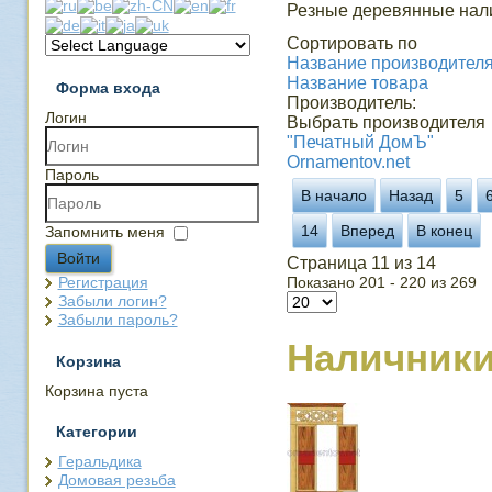
Резные деревянные нали
Сортировать по
Название производителя 
Название товара
Форма входа
Производитель:
Логин
Выбрать производителя
"Печатный ДомЪ"
Ornamentov.net
Пароль
В начало
Назад
5
14
Вперед
В конец
Запомнить меня
Войти
Страница 11 из 14
Регистрация
Показано 201 - 220 из 269
Забыли логин?
Забыли пароль?
Наличник
Корзина
Корзина пуста
Категории
Геральдика
Домовая резьба