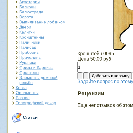
Акротерии
Балконы
Балюстрада
Ворота
Выпиливание лобзиком
Двери
Калитки
Кронштейны
Наличники
Палисад
Прибоины
Кронштейн 0095
Причелины
Цена
50,00 руб
Рушники
Фризы и Карнизы
Фронтоны
Элементы домовой
Задайте вопрос по этому
резьбы
Ковка
Орнаменты
Рецензии
Разное
Типографский декор
Еще нет отзывов об этом
Статьи