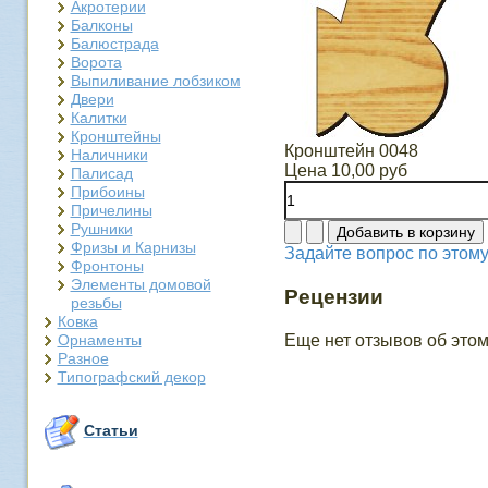
Акротерии
Балконы
Балюстрада
Ворота
Выпиливание лобзиком
Двери
Калитки
Кронштейны
Кронштейн 0048
Наличники
Цена
10,00 руб
Палисад
Прибоины
Причелины
Рушники
Фризы и Карнизы
Задайте вопрос по этому
Фронтоны
Элементы домовой
Рецензии
резьбы
Ковка
Орнаменты
Еще нет отзывов об этом
Разное
Типографский декор
Статьи