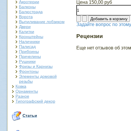
Акротерии
Цена
150,00 руб
Балконы
Балюстрада
Ворота
Выпиливание лобзиком
Задайте вопрос по этому
Двери
Калитки
Рецензии
Кронштейны
Наличники
Палисад
Еще нет отзывов об этом
Прибоины
Причелины
Рушники
Фризы и Карнизы
Фронтоны
Элементы домовой
резьбы
Ковка
Орнаменты
Разное
Типографский декор
Статьи