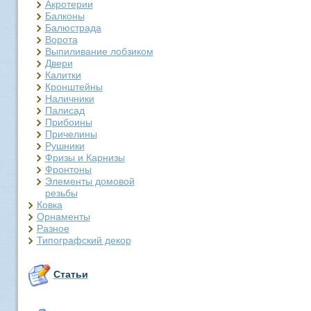
Акротерии
Балконы
Балюстрада
Ворота
Выпиливание лобзиком
Двери
Калитки
Кронштейны
Наличники
Палисад
Прибоины
Причелины
Рушники
Фризы и Карнизы
Фронтоны
Элементы домовой
резьбы
Ковка
Орнаменты
Разное
Типографский декор
Статьи