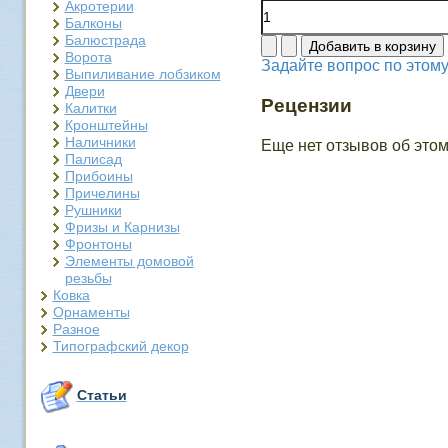
Акротерии
Балконы
Балюстрада
Ворота
Задайте вопрос по этому
Выпиливание лобзиком
Двери
Рецензии
Калитки
Кронштейны
Наличники
Еще нет отзывов об этом
Палисад
Прибоины
Причелины
Рушники
Фризы и Карнизы
Фронтоны
Элементы домовой
резьбы
Ковка
Орнаменты
Разное
Типографский декор
Статьи