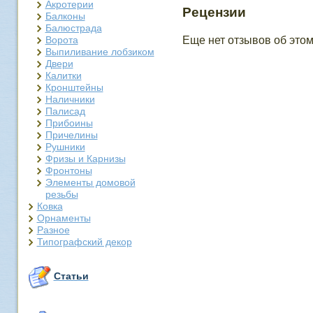
Акротерии
Рецензии
Балконы
Балюстрада
Ворота
Еще нет отзывов об этом
Выпиливание лобзиком
Двери
Калитки
Кронштейны
Наличники
Палисад
Прибоины
Причелины
Рушники
Фризы и Карнизы
Фронтоны
Элементы домовой
резьбы
Ковка
Орнаменты
Разное
Типографский декор
Статьи