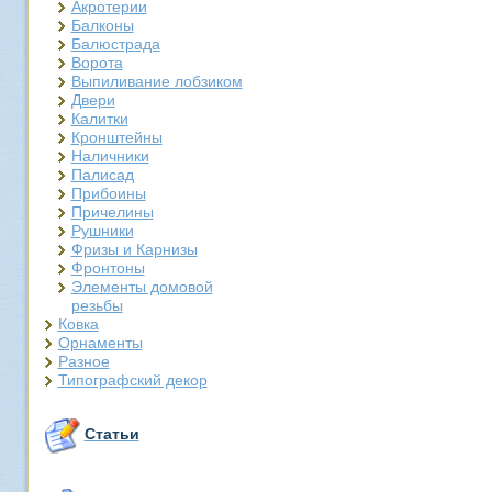
Акротерии
Балконы
Балюстрада
Ворота
Выпиливание лобзиком
Двери
Калитки
Кронштейны
Наличники
Палисад
Прибоины
Причелины
Рушники
Фризы и Карнизы
Фронтоны
Элементы домовой
резьбы
Ковка
Орнаменты
Разное
Типографский декор
Статьи