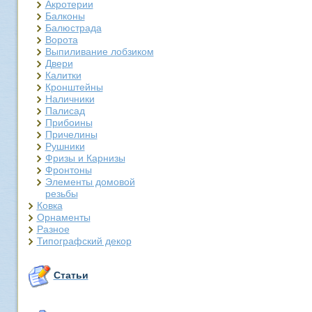
Акротерии
Балконы
Балюстрада
Ворота
Выпиливание лобзиком
Двери
Калитки
Кронштейны
Наличники
Палисад
Прибоины
Причелины
Рушники
Фризы и Карнизы
Фронтоны
Элементы домовой
резьбы
Ковка
Орнаменты
Разное
Типографский декор
Статьи