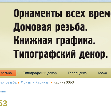
 резьба
Типографский декор
Геральдика
Ковка
ая резьба
Фризы и Карнизы
Карниз 0053
низы
53