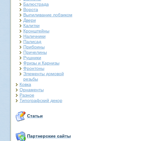
Балюстрада
Ворота
Выпиливание лобзиком
Двери
Калитки
Кронштейны
Наличники
Палисад
Прибоины
Причелины
Рушники
Фризы и Карнизы
Фронтоны
Элементы домовой
резьбы
Ковка
Орнаменты
Разное
Типографский декор
Статьи
Партнерские сайты