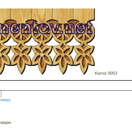
Karniz 0053
овару
оваре.