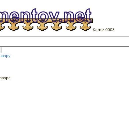
Karniz 0003
овару
оваре.