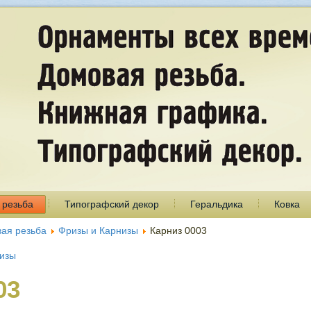
 резьба
Типографский декор
Геральдика
Ковка
ая резьба
Фризы и Карнизы
Карниз 0003
низы
03