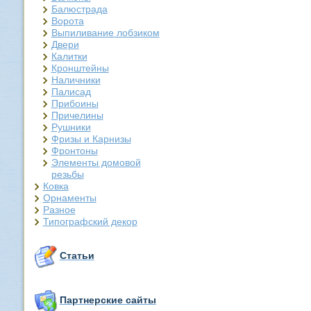
Балюстрада
Ворота
Выпиливание лобзиком
Двери
Калитки
Кронштейны
Наличники
Палисад
Прибоины
Причелины
Рушники
Фризы и Карнизы
Фронтоны
Элементы домовой
резьбы
Ковка
Орнаменты
Разное
Типографский декор
Статьи
Партнерские сайты