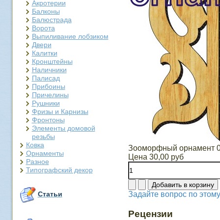
Акротерии
Балконы
Балюстрада
Ворота
Выпиливание лобзиком
Двери
Калитки
Кронштейны
Наличники
Палисад
Прибоины
Причелины
Рушники
Фризы и Карнизы
Фронтоны
Элементы домовой
резьбы
Ковка
Зооморфный орнамент 
Орнаменты
Цена
30,00 руб
Разное
Типографский декор
Задайте вопрос по этому
Статьи
Рецензии