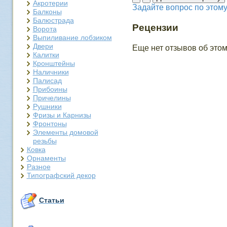
Акротерии
Задайте вопрос по этому
Балконы
Балюстрада
Рецензии
Ворота
Выпиливание лобзиком
Двери
Еще нет отзывов об этом
Калитки
Кронштейны
Наличники
Палисад
Прибоины
Причелины
Рушники
Фризы и Карнизы
Фронтоны
Элементы домовой
резьбы
Ковка
Орнаменты
Разное
Типографский декор
Статьи