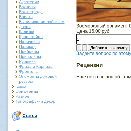
Акротерии
Балконы
Балюстрада
Ворота
Выпиливание лобзиком
Зооморфный орнамент 
Двери
Цена
15,00 руб
Калитки
Кронштейны
Наличники
Палисад
Прибоины
Задайте вопрос по этому
Причелины
Рушники
Рецензии
Фризы и Карнизы
Фронтоны
Элементы домовой
Еще нет отзывов об этом
резьбы
Ковка
Орнаменты
Разное
Типографский декор
Статьи