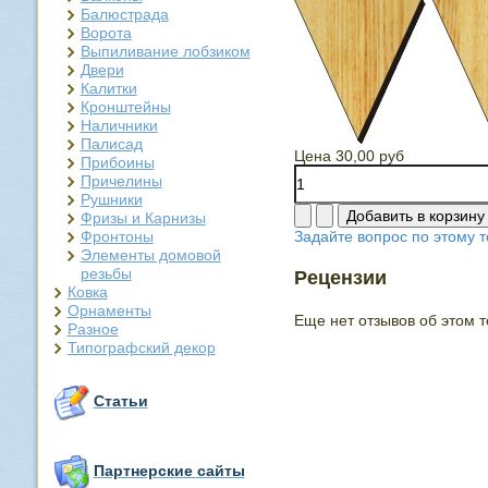
Балюстрада
Ворота
Выпиливание лобзиком
Двери
Калитки
Кронштейны
Наличники
Палисад
Цена
30,00 руб
Прибоины
Причелины
Рушники
Фризы и Карнизы
Фронтоны
Задайте вопрос по этому т
Элементы домовой
резьбы
Рецензии
Ковка
Орнаменты
Еще нет отзывов об этом т
Разное
Типографский декор
Статьи
Партнерские сайты