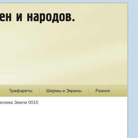
Трафареты
Ширмы и Экраны
Разное
олика Земли 0015