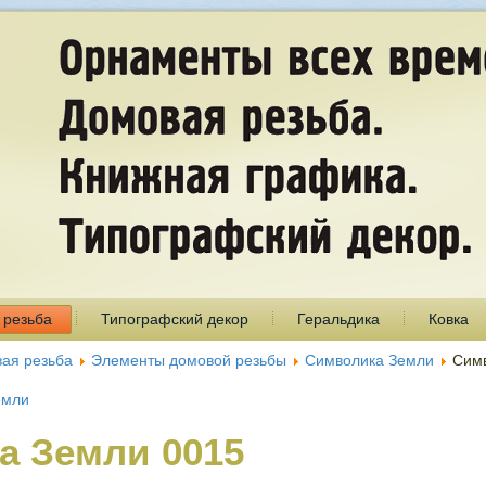
 резьба
Типографский декор
Геральдика
Ковка
ая резьба
Элементы домовой резьбы
Символика Земли
Симв
емли
а Земли 0015