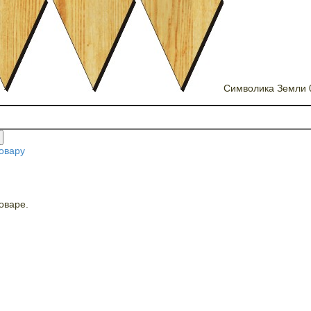
Символика Земли 
овару
оваре.