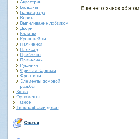
Акротерии
Балконы
Еще нет отзывов об этом
Балюстрада
Ворота
Выпиливание лобзиком
Двери
Калитки
Кронштейны
Наличники
Палисад
Прибоины
Причелины
Рушники
Фризы и Карнизы
Фронтоны
Элементы домовой
резьбы
Ковка
Орнаменты
Разное
Типографский декор
Статьи