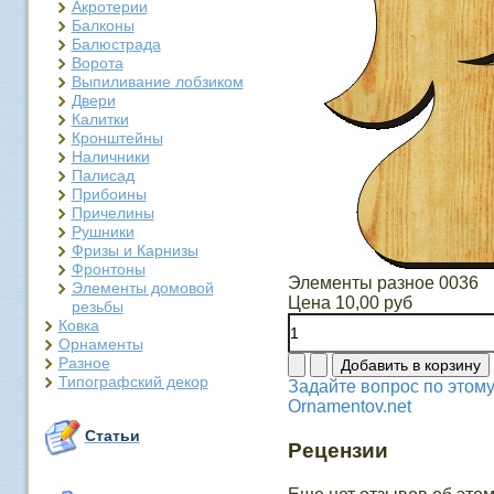
Акротерии
Балконы
Балюстрада
Ворота
Выпиливание лобзиком
Двери
Калитки
Кронштейны
Наличники
Палисад
Прибоины
Причелины
Рушники
Фризы и Карнизы
Фронтоны
Элементы разное 0036
Элементы домовой
Цена
10,00 руб
резьбы
Ковка
Орнаменты
Разное
Типографский декор
Задайте вопрос по этому
Ornamentov.net
Статьи
Рецензии