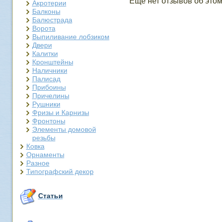
Еще нет отзывов об этом
Акротерии
Балконы
Балюстрада
Ворота
Выпиливание лобзиком
Двери
Калитки
Кронштейны
Наличники
Палисад
Прибоины
Причелины
Рушники
Фризы и Карнизы
Фронтоны
Элементы домовой
резьбы
Ковка
Орнаменты
Разное
Типографский декор
Статьи