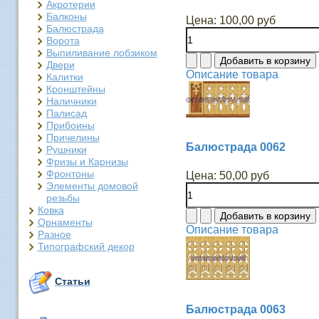
Акротерии
Балконы
Цена:
100,00 руб
Балюстрада
Ворота
Выпиливание лобзиком
Двери
Описание товара
Калитки
Кронштейны
Наличники
Палисад
Прибоины
Причелины
Балюстрада 0062
Рушники
Фризы и Карнизы
Фронтоны
Цена:
50,00 руб
Элементы домовой
резьбы
Ковка
Орнаменты
Описание товара
Разное
Типографский декор
Статьи
Балюстрада 0063