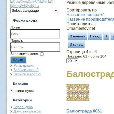
Резные деревянные бал
Сортировать по
Название товара +/-
Название производител
Форма входа
Производитель:
Логин
Ornamentov.net
В начало
Назад
1
Пароль
В конец
Страница 4 из 6
Запомнить меня
Показано 61 - 80 из 104
Войти
Регистрация
Забыли логин?
Балюстра
Забыли пароль?
Корзина
Корзина пуста
Категории
Геральдика
Балюстрада 0061
Домовая резьба