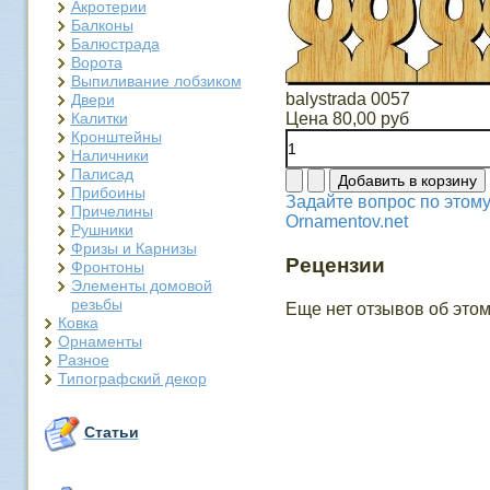
Акротерии
Балконы
Балюстрада
Ворота
Выпиливание лобзиком
balystrada 0057
Двери
Калитки
Цена
80,00 руб
Кронштейны
Наличники
Палисад
Прибоины
Задайте вопрос по этому
Причелины
Ornamentov.net
Рушники
Фризы и Карнизы
Рецензии
Фронтоны
Элементы домовой
резьбы
Еще нет отзывов об этом
Ковка
Орнаменты
Разное
Типографский декор
Статьи