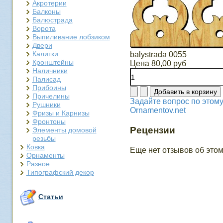
Акротерии
Балконы
Балюстрада
Ворота
Выпиливание лобзиком
Двери
Калитки
balystrada 0055
Кронштейны
Цена
80,00 руб
Наличники
Палисад
Прибоины
Причелины
Задайте вопрос по этому
Рушники
Ornamentov.net
Фризы и Карнизы
Фронтоны
Рецензии
Элементы домовой
резьбы
Ковка
Еще нет отзывов об этом
Орнаменты
Разное
Типографский декор
Статьи