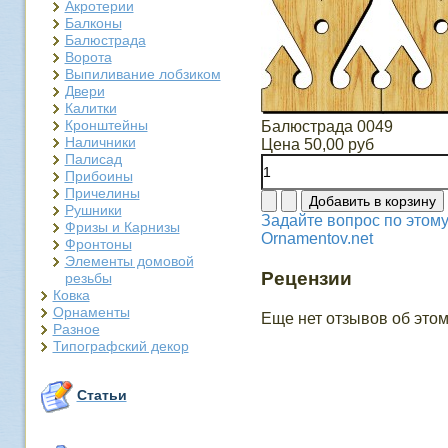
Акротерии
Балконы
Балюстрада
Ворота
Выпиливание лобзиком
Двери
Калитки
Кронштейны
Балюстрада 0049
Наличники
Цена
50,00 руб
Палисад
Прибоины
Причелины
Рушники
Задайте вопрос по этому
Фризы и Карнизы
Ornamentov.net
Фронтоны
Элементы домовой
Рецензии
резьбы
Ковка
Орнаменты
Еще нет отзывов об этом
Разное
Типографский декор
Статьи