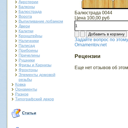
Акротерии
Балконы
Балюстрада
Балюстрада 0044
Ворота
Цена
100,00 руб
Выпиливание лобзиком
Двери
Калитки
Кронштейны
Задайте вопрос по этому
Наличники
Ornamentov.net
Палисад
Прибоины
Причелины
Рецензии
Рушники
Фризы и Карнизы
Еще нет отзывов об этом
Фронтоны
Элементы домовой
резьбы
Ковка
Орнаменты
Разное
Типографский декор
Статьи