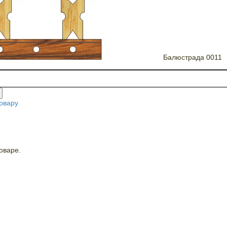
Балюстрада 0011
овару
оваре.