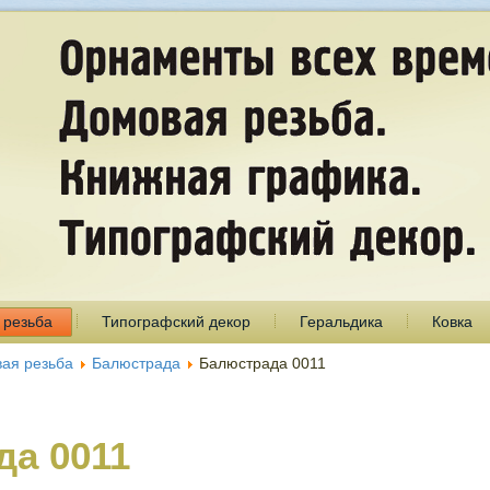
 резьба
Типографский декор
Геральдика
Ковка
ая резьба
Балюстрада
Балюстрада 0011
а 0011