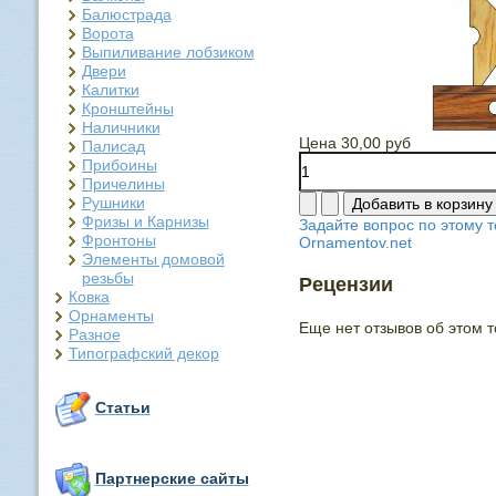
Балюстрада
Ворота
Выпиливание лобзиком
Двери
Калитки
Кронштейны
Наличники
Цена
30,00 руб
Палисад
Прибоины
Причелины
Рушники
Фризы и Карнизы
Задайте вопрос по этому т
Фронтоны
Ornamentov.net
Элементы домовой
резьбы
Рецензии
Ковка
Орнаменты
Еще нет отзывов об этом т
Разное
Типографский декор
Статьи
Партнерские сайты