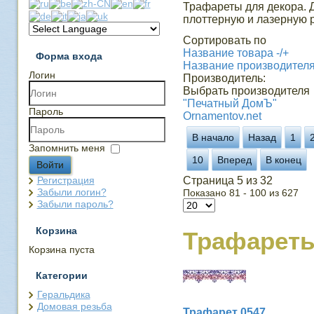
Трафареты для декора. 
плоттерную и лазерную р
Сортировать по
Название товара -/+
Форма входа
Название производител
Логин
Производитель:
Выбрать производителя
"Печатный ДомЪ"
Пароль
Ornamentov.net
В начало
Назад
1
Запомнить меня
10
Вперед
В конец
Войти
Регистрация
Страница 5 из 32
Забыли логин?
Показано 81 - 100 из 627
Забыли пароль?
Корзина
Трафарет
Корзина пуста
Категории
Геральдика
Домовая резьба
Трафарет 0547