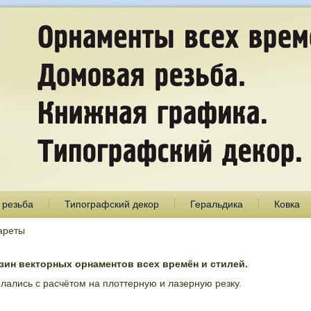
 резьба
Типографский декор
Геральдика
Ковка
ареты
ин векторных орнаментов всех времён и стилей.
лались с расчётом на плоттерную и лазерную резку.