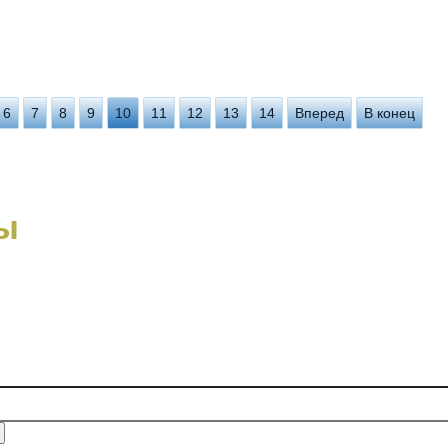
6
7
8
9
10
11
12
13
14
Вперед
В конец
ы