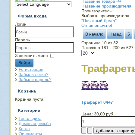
Название товара -/+
Название производителя
Производитель:
Выбрать производителя
Форма входа
"Печатный ДомЪ"
Логин
Ornamentov.net
В начало
Назад
5
Пароль
Страница 10 из 32
Показано 181 - 200 из 627
Запомнить меня
Войти
Трафарет
Регистрация
Забыли логин?
Забыли пароль?
Корзина
Корзина пуста
Трафарет 0447
Категории
Цена:
30,00 руб
Геральдика
Домовая резьба
Ковка
Орнаменты