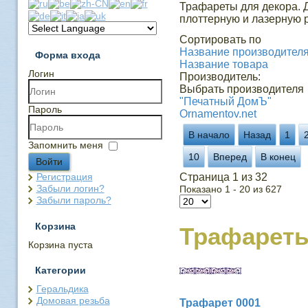
Трафареты для декора. 
плоттерную и лазерную р
Сортировать по
Название производителя 
Форма входа
Название товара
Логин
Производитель:
Выбрать производителя
"Печатный ДомЪ"
Пароль
Ornamentov.net
В начало
Назад
1
Запомнить меня
10
Вперед
В конец
Войти
Регистрация
Страница 1 из 32
Забыли логин?
Показано 1 - 20 из 627
Забыли пароль?
Корзина
Трафарет
Корзина пуста
Категории
Геральдика
Домовая резьба
Трафарет 0001