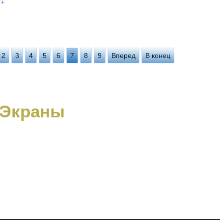
/+
2
3
4
5
6
7
8
9
Вперед
В конец
Экраны