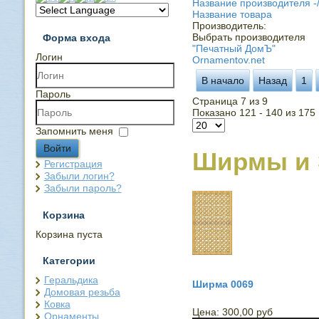
Название производителя -
Название товара
Производитель:
Выбрать производителя
Форма входа
"Печатный ДомЪ"
Логин
Ornamentov.net
В начало
Назад
1
Пароль
Страница 7 из 9
Показано 121 - 140 из 175
Запомнить меня
Войти
Ширмы и 
Регистрация
Забыли логин?
Забыли пароль?
Корзина
Корзина пуста
Категории
Геральдика
Ширма 0069
Домовая резьба
Ковка
Цена:
300,00 руб
Орнаменты