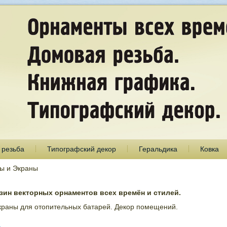
 резьба
Типографский декор
Геральдика
Ковка
ы и Экраны
ин векторных орнаментов всех времён и стилей.
аны для отопительных батарей. Декор помещений.