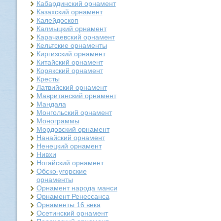
Кабардинский орнамент
Казахский орнамент
Калейдоскоп
Калмыцкий орнамент
Карачаевский орнамент
Кельтские орнаменты
Киргизский орнамент
Китайский орнамент
Корякский орнамент
Кресты
Латвийский орнамент
Мавританский орнамент
Мандала
Монгольский орнамент
Монограммы
Мордовский орнамент
Нанайский орнамент
Ненецкий орнамент
Нивхи
Ногайский орнамент
Обско-угорские
орнаменты
Орнамент народа манси
Орнамент Ренессанса
Орнаменты 16 века
Осетинский орнамент