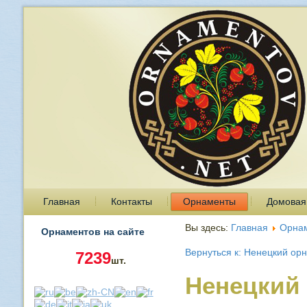
Главная
Контакты
Орнаменты
Домовая
Вы здесь:
Главная
Орна
Орнаментов на сайте
Вернуться к: Ненецкий ор
7239
шт.
Ненецкий 