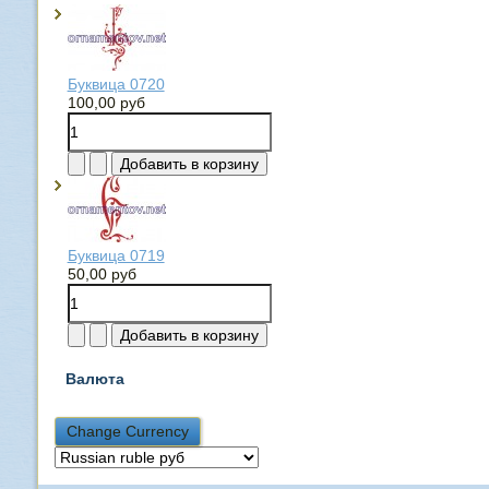
Буквица 0720
100,00 руб
Буквица 0719
50,00 руб
Валюта