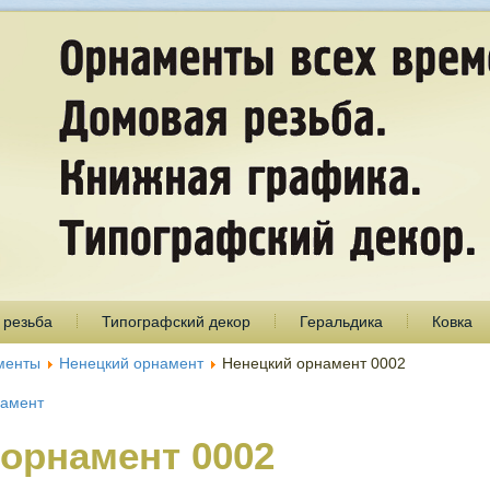
 резьба
Типографский декор
Геральдика
Ковка
менты
Ненецкий орнамент
Ненецкий орнамент 0002
намент
орнамент 0002