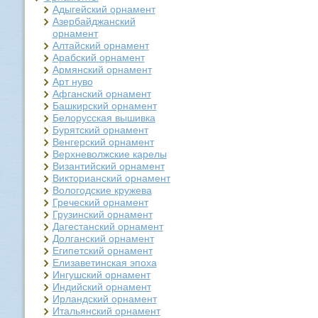
Адыгейский орнамент
Азербайджанский
орнамент
Алтайский орнамент
Арабский орнамент
Армянский орнамент
Арт нуво
Афганский орнамент
Башкирский орнамент
Белорусская вышивка
Бурятский орнамент
Венгерский орнамент
Верхневолжские карелы
Византийский орнамент
Викторианский орнамент
Вологодские кружева
Греческий орнамент
Грузинский орнамент
Дагестанский орнамент
Долганский орнамент
Египетский орнамент
Елизаветинская эпоха
Ингушский орнамент
Индийский орнамент
Ирландский орнамент
Итальянский орнамент