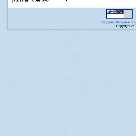
Создано Интернет-аге
Copyright © 2