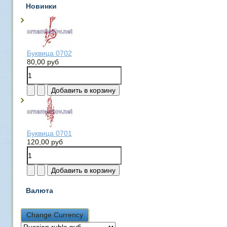
Новинки
Буквица 0702
80,00 руб
Буквица 0701
120,00 руб
Валюта