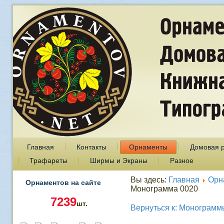
Главная
Контакты
Орнаменты
Домовая 
Трафареты
Ширмы и Экраны
Разное
Вы здесь:
Главная
Орн
Орнаментов на сайте
Монограмма 0020
7239
шт.
Вернуться к: Монограмм