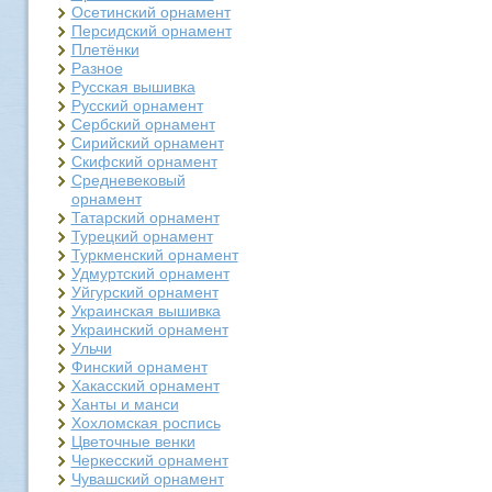
Осетинский орнамент
Персидский орнамент
Плетёнки
Разное
Русская вышивка
Русский орнамент
Сербский орнамент
Сирийский орнамент
Скифский орнамент
Средневековый
орнамент
Татарский орнамент
Турецкий орнамент
Туркменский орнамент
Удмуртский орнамент
Уйгурский орнамент
Украинская вышивка
Украинский орнамент
Ульчи
Финский орнамент
Хакасский орнамент
Ханты и манси
Хохломская роспись
Цветочные венки
Черкесский орнамент
Чувашский орнамент