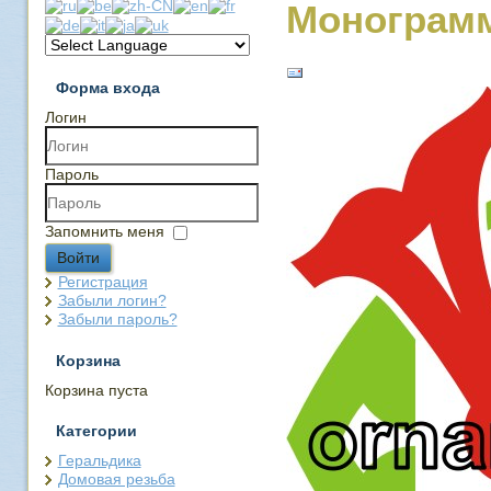
Монограмм
Форма входа
Логин
Пароль
Запомнить меня
Войти
Регистрация
Забыли логин?
Забыли пароль?
Корзина
Корзина пуста
Категории
Геральдика
Домовая резьба