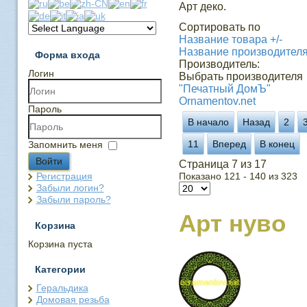
Арт деко.
Сортировать по
Название товара +/-
Название производител
Форма входа
Производитель:
Логин
Выбрать производителя
"Печатный ДомЪ"
Ornamentov.net
Пароль
В начало
Назад
2
11
Вперед
В конец
Запомнить меня
Войти
Страница 7 из 17
Регистрация
Показано 121 - 140 из 323
Забыли логин?
Забыли пароль?
Арт нуво
Корзина
Корзина пуста
Категории
Геральдика
Домовая резьба