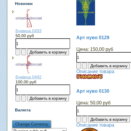
Новинки
Буквица 0493
50,00 руб
Арт нуво 0129
Цена:
150,00 руб
Описание товара
Буквица 0492
100,00 руб
Арт нуво 0130
Цена:
50,00 руб
Валюта
Описание товара