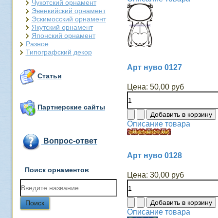
Чукотский орнамент
Эвенкийский орнамент
Эскимосский орнамент
Якутский орнамент
Японский орнамент
Разное
Типографский декор
Арт нуво 0127
Статьи
Цена:
50,00 руб
Партнерские сайты
Описание товара
Вопрос-ответ
Арт нуво 0128
Поиск орнаментов
Цена:
30,00 руб
Описание товара