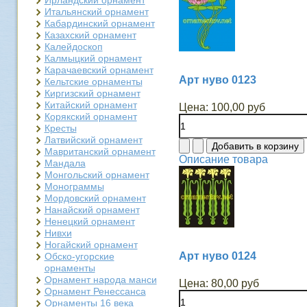
Итальянский орнамент
Кабардинский орнамент
Казахский орнамент
Калейдоскоп
Калмыцкий орнамент
Карачаевский орнамент
Арт нуво 0123
Кельтские орнаменты
Киргизский орнамент
Китайский орнамент
Цена:
100,00 руб
Корякский орнамент
Кресты
Латвийский орнамент
Мавританский орнамент
Описание товара
Мандала
Монгольский орнамент
Монограммы
Мордовский орнамент
Нанайский орнамент
Ненецкий орнамент
Нивхи
Ногайский орнамент
Арт нуво 0124
Обско-угорские
орнаменты
Орнамент народа манси
Цена:
80,00 руб
Орнамент Ренессанса
Орнаменты 16 века