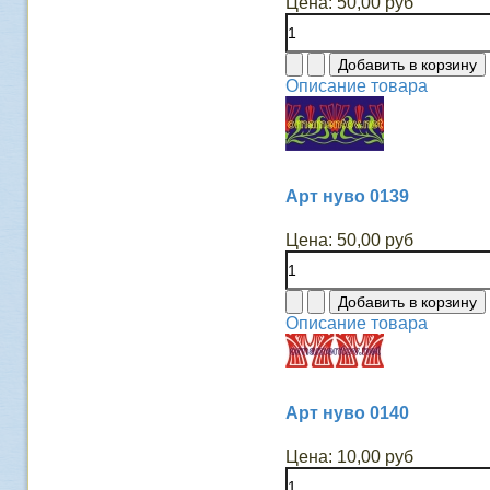
Цена:
50,00 руб
Описание товара
Арт нуво 0139
Цена:
50,00 руб
Описание товара
Арт нуво 0140
Цена:
10,00 руб