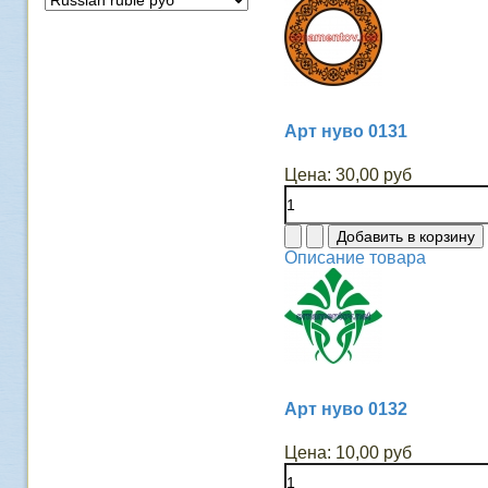
Арт нуво 0131
Цена:
30,00 руб
Описание товара
Арт нуво 0132
Цена:
10,00 руб