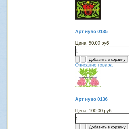
Арт нуво 0135
Цена:
50,00 руб
Описание товара
Арт нуво 0136
Цена:
100,00 руб