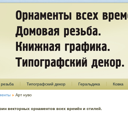
 резьба
Типографский декор
Геральдика
Ковка
менты
Арт нуво
ин векторных орнаментов всех времён и стилей.