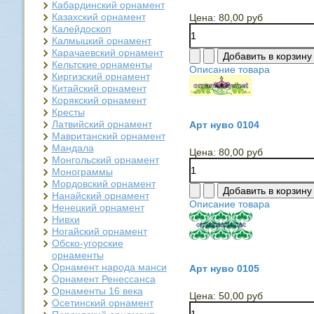
Кабардинский орнамент
Казахский орнамент
Цена:
80,00 руб
Калейдоскоп
Калмыцкий орнамент
Карачаевский орнамент
Кельтские орнаменты
Описание товара
Киргизский орнамент
Китайский орнамент
Корякский орнамент
Кресты
Латвийский орнамент
Арт нуво 0104
Мавританский орнамент
Мандала
Цена:
80,00 руб
Монгольский орнамент
Монограммы
Мордовский орнамент
Нанайский орнамент
Описание товара
Ненецкий орнамент
Нивхи
Ногайский орнамент
Обско-угорские
орнаменты
Орнамент народа манси
Арт нуво 0105
Орнамент Ренессанса
Орнаменты 16 века
Цена:
50,00 руб
Осетинский орнамент