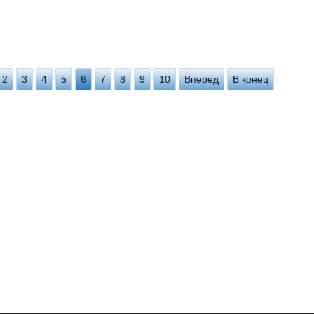
2
3
4
5
6
7
8
9
10
Вперед
В конец