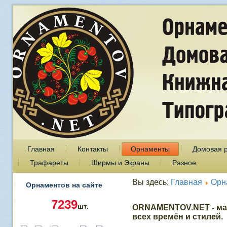
Главная
Контакты
Орнаменты
Домовая 
Трафареты
Ширмы и Экраны
Разное
Вы здесь:
Главная
Орн
Орнаментов на сайте
7239
шт.
ORNAMENTOV.NET - ма
всех времён и стилей.