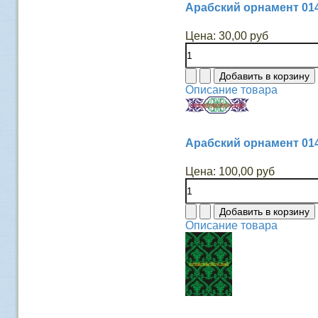
Арабский орнамент 01
Цена:
30,00 руб
Описание товара
Арабский орнамент 01
Цена:
100,00 руб
Описание товара