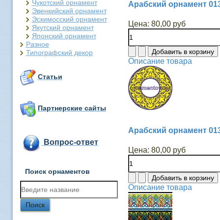
Чукотский орнамент
Арабский орнамент 01
Эвенкийский орнамент
Эскимосский орнамент
Цена:
80,00 руб
Якутский орнамент
Японский орнамент
Разное
Типографский декор
Описание товара
Статьи
Партнерские сайты
Арабский орнамент 01
Вопрос-ответ
Цена:
80,00 руб
Поиск орнаментов
Описание товара